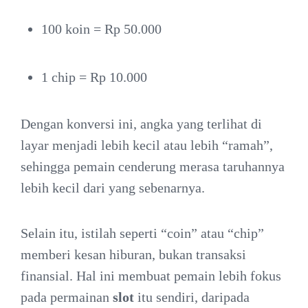
100 koin = Rp 50.000
1 chip = Rp 10.000
Dengan konversi ini, angka yang terlihat di
layar menjadi lebih kecil atau lebih “ramah”,
sehingga pemain cenderung merasa taruhannya
lebih kecil dari yang sebenarnya.
Selain itu, istilah seperti “coin” atau “chip”
memberi kesan hiburan, bukan transaksi
finansial. Hal ini membuat pemain lebih fokus
pada permainan
slot
itu sendiri, daripada