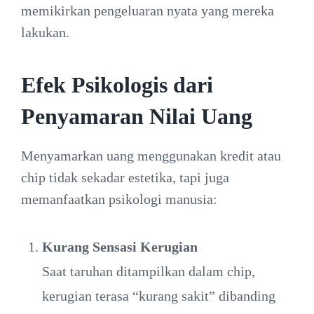
memikirkan pengeluaran nyata yang mereka
lakukan.
Efek Psikologis dari
Penyamaran Nilai Uang
Menyamarkan uang menggunakan kredit atau
chip tidak sekadar estetika, tapi juga
memanfaatkan psikologi manusia:
Kurang Sensasi Kerugian
Saat taruhan ditampilkan dalam chip,
kerugian terasa “kurang sakit” dibanding