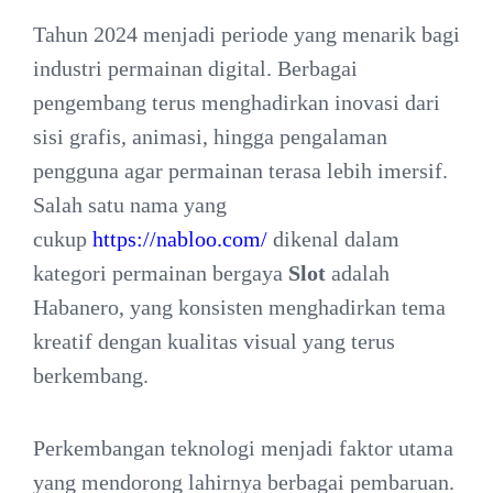
Tahun 2024 menjadi periode yang menarik bagi
industri permainan digital. Berbagai
pengembang terus menghadirkan inovasi dari
sisi grafis, animasi, hingga pengalaman
pengguna agar permainan terasa lebih imersif.
Salah satu nama yang
cukup
https://nabloo.com/
dikenal dalam
kategori permainan bergaya
Slot
adalah
Habanero, yang konsisten menghadirkan tema
kreatif dengan kualitas visual yang terus
berkembang.
Perkembangan teknologi menjadi faktor utama
yang mendorong lahirnya berbagai pembaruan.