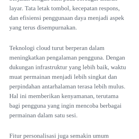
layar. Tata letak tombol, kecepatan respons,
dan efisiensi penggunaan daya menjadi aspek
yang terus disempurnakan.
Teknologi cloud turut berperan dalam
meningkatkan pengalaman pengguna. Dengan
dukungan infrastruktur yang lebih baik, waktu
muat permainan menjadi lebih singkat dan
perpindahan antarhalaman terasa lebih mulus.
Hal ini memberikan kenyamanan, terutama
bagi pengguna yang ingin mencoba berbagai
permainan dalam satu sesi.
Fitur personalisasi juga semakin umum