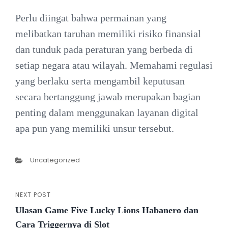
Perlu diingat bahwa permainan yang
melibatkan taruhan memiliki risiko finansial
dan tunduk pada peraturan yang berbeda di
setiap negara atau wilayah. Memahami regulasi
yang berlaku serta mengambil keputusan
secara bertanggung jawab merupakan bagian
penting dalam menggunakan layanan digital
apa pun yang memiliki unsur tersebut.
Categories
Uncategorized
NEXT POST
Post
Next
Ulasan Game Five Lucky Lions Habanero dan
Post
navigation
Cara Triggernya di Slot