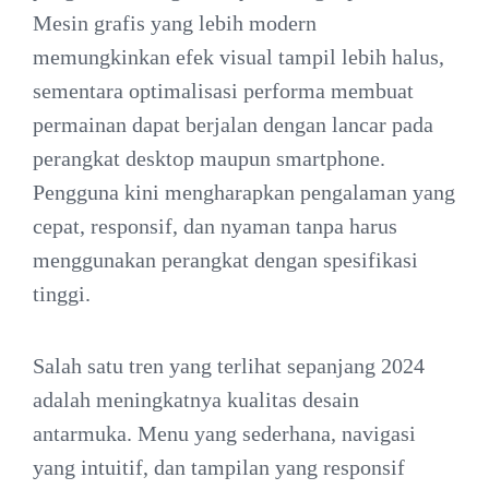
Mesin grafis yang lebih modern
memungkinkan efek visual tampil lebih halus,
sementara optimalisasi performa membuat
permainan dapat berjalan dengan lancar pada
perangkat desktop maupun smartphone.
Pengguna kini mengharapkan pengalaman yang
cepat, responsif, dan nyaman tanpa harus
menggunakan perangkat dengan spesifikasi
tinggi.
Salah satu tren yang terlihat sepanjang 2024
adalah meningkatnya kualitas desain
antarmuka. Menu yang sederhana, navigasi
yang intuitif, dan tampilan yang responsif