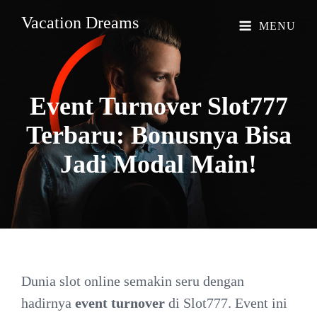
Vacation Dreams
MENU
Event Turnover Slot777
Terbaru: Bonusnya Bisa
Jadi Modal
Main!
Dunia slot online semakin seru dengan
hadirnya
event turnover
di Slot777. Event ini