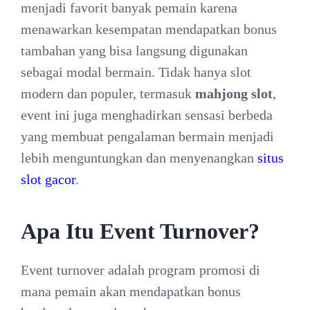
menjadi favorit banyak pemain karena
menawarkan kesempatan mendapatkan bonus
tambahan yang bisa langsung digunakan
sebagai modal bermain. Tidak hanya slot
modern dan populer, termasuk
mahjong slot
,
event ini juga menghadirkan sensasi berbeda
yang membuat pengalaman bermain menjadi
lebih menguntungkan dan menyenangkan
situs
slot gacor
.
Apa Itu Event Turnover?
Event turnover adalah program promosi di
mana pemain akan mendapatkan bonus