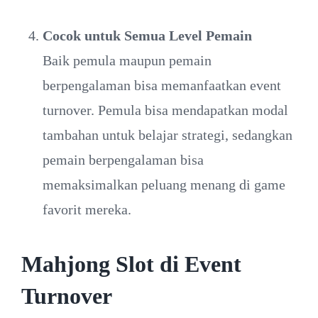
Cocok untuk Semua Level Pemain
Baik pemula maupun pemain
berpengalaman bisa memanfaatkan event
turnover. Pemula bisa mendapatkan modal
tambahan untuk belajar strategi, sedangkan
pemain berpengalaman bisa
memaksimalkan peluang menang di game
favorit mereka.
Mahjong Slot di Event
Turnover