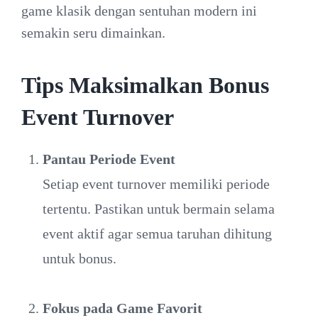
game klasik dengan sentuhan modern ini
semakin seru dimainkan.
Tips Maksimalkan Bonus
Event Turnover
Pantau Periode Event
Setiap event turnover memiliki periode
tertentu. Pastikan untuk bermain selama
event aktif agar semua taruhan dihitung
untuk bonus.
Fokus pada Game Favorit